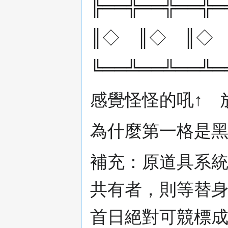
╠══╬══╬══╬═
║◇ ║◇ ║◇
╚══╩══╩══╩═
感覺怪怪的吼↑ 
為什麼第一格是
補充：原道具系統
共有者，則等替身
首日絕對可競標