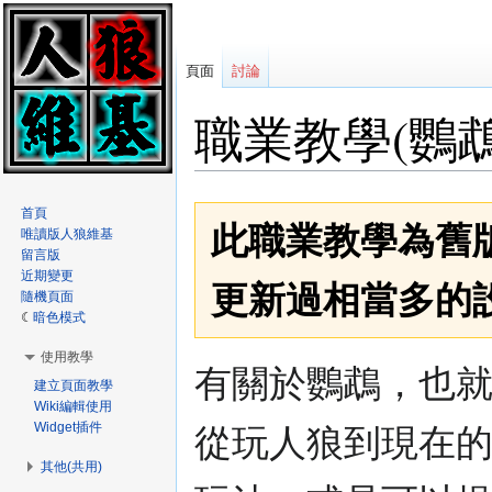
頁面
討論
職業教學(鸚鵡
跳
跳
首頁
此職業教學為舊
唯讀版人狼維基
至
至
留言版
導
搜
近期變更
覽
尋
更新過相當多的
隨機頁面
暗色模式
使用教學
有關於鸚鵡，也
建立頁面教學
Wiki編輯使用
Widget插件
從玩人狼到現在
其他(共用)