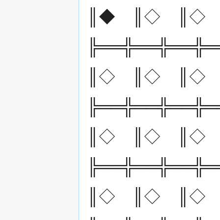
║◆ ║◇ ║◇
╠══╬══╬══╬═
║◇ ║◇ ║◇
╠══╬══╬══╬═
║◇ ║◇ ║◇
╠══╬══╬══╬═
║◇ ║◇ ║◇