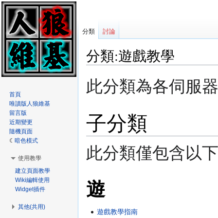
分類
討論
分類:遊戲教學
跳
跳
此分類為各伺服
至
至
首頁
導
搜
唯讀版人狼維基
覽
尋
子分類
留言版
近期變更
隨機頁面
暗色模式
此分類僅包含以下 
使用教學
建立頁面教學
Wiki編輯使用
遊
Widget插件
其他(共用)
遊戲教學指南