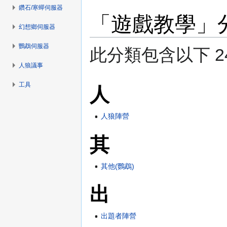
鑽石/寒蟬伺服器
「遊戲教學」
幻想鄉伺服器
鸚鵡伺服器
此分類包含以下 24
人狼議事
工具
人
人狼陣營
其
其他(鸚鵡)
出
出題者陣營