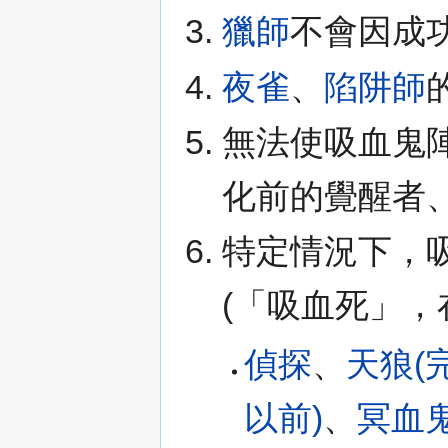
獵師
不會因成
夜雀
、
陷阱師
無法使吸血鬼
化前的覺醒者
特定情況下，
(「吸血死」，
偵探
、
天狼(
以前)
、
冥血