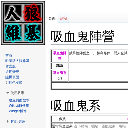
頁面
討論
吸血鬼陣營
跳
跳
吸血鬼陣
競爭性陣營之一。勝利條件：戀人全滅 
首頁
至
至
營
唯讀版人狼維基
導
搜
職系
留言版
覽
尋
近期變更
吸血鬼系
隨機頁面
(7)
暗色模式
使用教學
吸血鬼系
建立頁面教學
Wiki編輯使用
Widget插件
職系
其他(共用)
通常調查結果
占卜結果：蝙蝠 靈能結果：蝙蝠