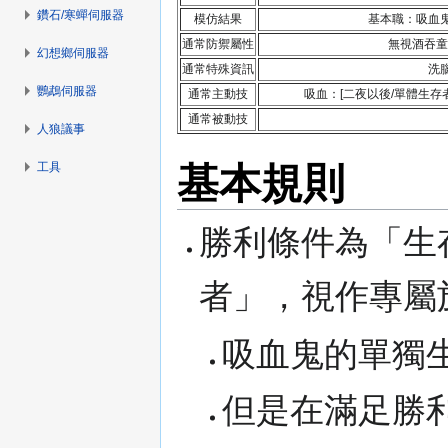
鑽石/寒蟬伺服器
模仿結果
基本職：吸血
通常防禦屬性
無視酒吞童
幻想鄉伺服器
通常特殊資訊
洗
鸚鵡伺服器
通常主動技
吸血：[二夜以後/單體生
通常被動技
人狼議事
基本規則
工具
勝利條件為「生
者」，視作專屬
吸血鬼的單獨
但是在滿足勝