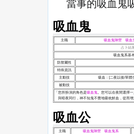
當事的吸血鬼
吸血鬼
主職
吸血鬼陣營 吸血
占卜結
吸血鬼系基本職。
防禦屬性
特殊資訊
主動技
吸血：[二夜以後/單
被動技
「您所扮演的角色是
吸血鬼
。您可以在夜間選擇一
與暗夜同行，神不知鬼不覺地吸吮鮮血，從而增
吸血公
主職
吸血鬼陣營 吸血鬼系