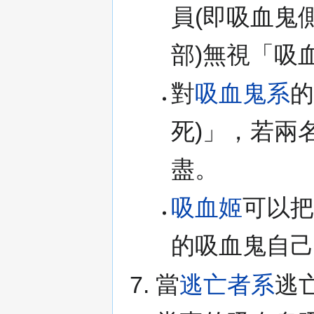
員(即吸血鬼
部)無視「吸
對
吸血鬼系
的
死)」，若兩
盡。
吸血姬
可以
的吸血鬼自
當
逃亡者系
逃