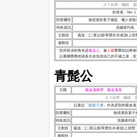
占卜結果：蝙蝠 靈
初登場：Ver. 1.
防禦屬性
無視酒吞童子捕捉、獵人射殺
特殊資訊
洗腦者列表
主動技
吸血：[二夜以後/單體生存者]加上
被動技
「您所扮演的角色是
吸血公
。被
人狼
襲擊的話將會
以層層疊疊的諸多生命造就自己的不滅之身，並
青髭公
主職
吸血鬼陣營 吸血鬼系
占卜結果：蝙蝠 
以童話「
藍鬍子
」作為原型的吸血鬼系主職
防禦屬性
無視酒吞童子
特殊資訊
洗腦者列表
主動技
吸血：[二夜以後/單體生存者]加上狀
被動技