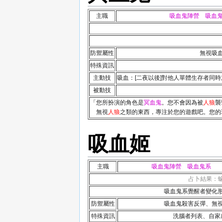
主職
吸血鬼陣營 吸血
防禦屬性
無視吸
特殊資訊
主動技
吸血：[二夜以後]對他人單體生存者同
被動技
「您所扮演的角色是
冥血鬼
。您不會因為被
人狼
襲
無視
人狼
之類的東西，專注於您的遊戲吧。您的
吸血姬
主職
吸血鬼陣營 吸血鬼系
占卜結果：
吸血鬼系覺醒者變化形態。 
防禦屬性
吸血鬼殺害反彈、無
特殊資訊
洗腦者列表、自家