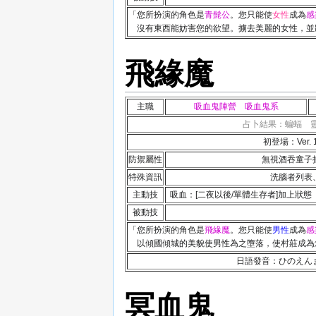
「您所扮演的角色是
青髭公
。您只能使
女性
成為
感
沒有東西能妨害您的欲望。擄去美麗的女性，並
飛緣魔
主職
吸血鬼陣營 吸血鬼系
占卜結果：蝙蝠 
初登場：Ver. 1.
防禦屬性
無視酒吞童子
特殊資訊
洗腦者列表
主動技
吸血：[二夜以後/單體生存者]加上狀
被動技
「您所扮演的角色是
飛緣魔
。您只能使
男性
成為
感
以傾國傾城的美貌使男性為之墮落，使村莊成為
日語發音：ひのえんま(Hi
冥血鬼