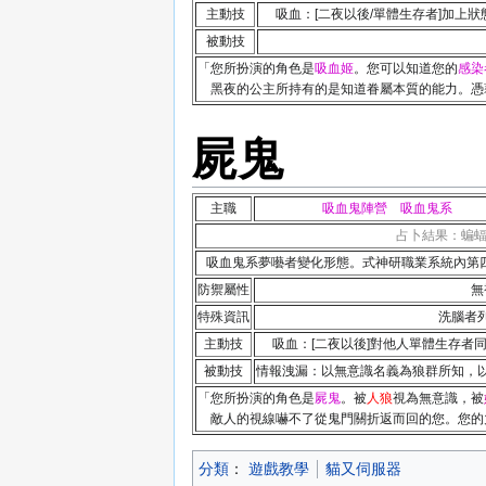
主動技
吸血：[二夜以後/單體生存者]加上
被動技
「您所扮演的角色是
吸血姬
。您可以知道您的
感染
黑夜的公主所持有的是知道眷屬本質的能力。憑
屍鬼
主職
吸血鬼陣營 吸血鬼系
占卜結果：蝙
吸血鬼系夢囈者變化形態。式神研職業系統內第四種「完
防禦屬性
無
特殊資訊
洗腦者
主動技
吸血：[二夜以後]對他人單體生存者
被動技
情報洩漏：以無意識名義為狼群所知，
「您所扮演的角色是
屍鬼
。被
人狼
視為無意識，被
敵人的視線嚇不了從鬼門關折返而回的您。您的
分類
：​
遊戲教學
貓又伺服器