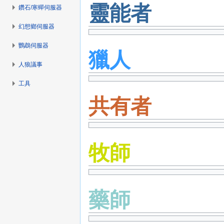
靈能者
鑽石/寒蟬伺服器
幻想鄉伺服器
鸚鵡伺服器
獵人
人狼議事
工具
共有者
牧師
藥師