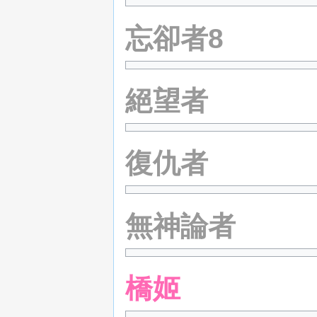
忘卻者8
絕望者
復仇者
無神論者
橋姬