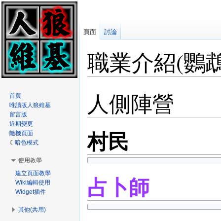
頁面
討論
職業介紹(鸚鵡
人側陣營
跳
跳
首頁
至
至
唯讀版人狼維基
留言版
導
搜
近期變更
覽
尋
村民
隨機頁面
暗色模式
使用教學
建立頁面教學
占卜師
Wiki編輯使用
Widget插件
其他(共用)