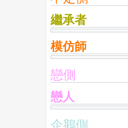
繼承者
模仿師
戀側
戀人
企鵝側