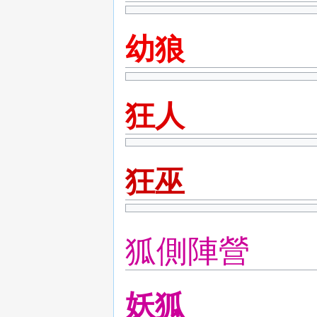
幼狼
狂人
狂巫
狐側陣營
妖狐