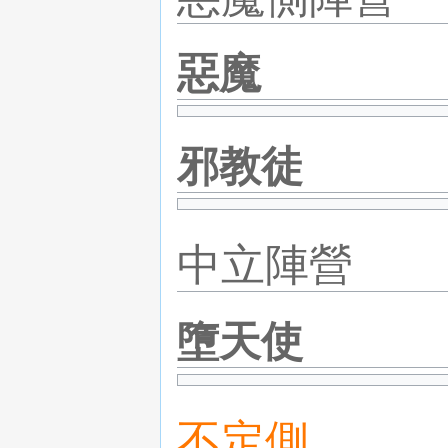
惡魔
邪教徒
中立陣營
墮天使
不定側