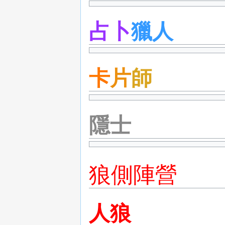
占卜
獵人
卡
片
師
隱士
狼側陣營
人狼