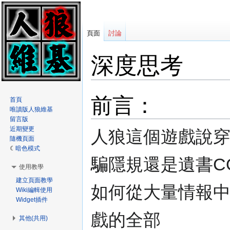
頁面
討論
深度思考
前言：
跳
跳
首頁
至
至
唯讀版人狼維基
導
搜
留言版
近期變更
覽
尋
人狼這個遊戲說
隨機頁面
暗色模式
騙隱規還是遺書C
使用教學
建立頁面教學
如何從大量情報
Wiki編輯使用
Widget插件
戲的全部
其他(共用)