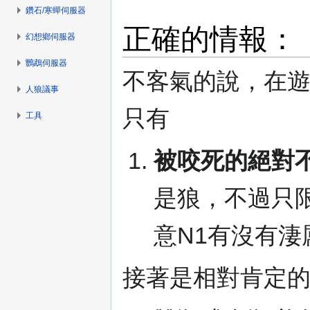
鑽石/寒蟬伺服器
正確的情報：
幻想鄉伺服器
鸚鵡伺服器
不客氣的說，在
人狼議事
只有
工具
被咬死的絕對
是狼，不過只限
意N1有沒有淒
接著是相對肯定