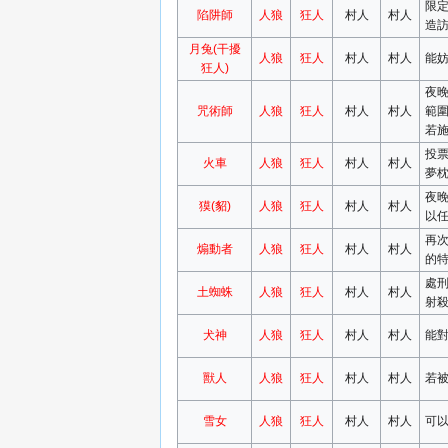
限
陷阱師
人狼
狂人
村人
村人
造訪
月兔(干擾
人狼
狂人
村人
村人
能
狂人)
夜
咒術師
人狼
狂人
村人
村人
範
若
投票
火車
人狼
狂人
村人
村人
夢
夜
獏(貂)
人狼
狂人
村人
村人
以
再
煽動者
人狼
狂人
村人
村人
的
處
土蜘蛛
人狼
狂人
村人
村人
射
犬神
人狼
狂人
村人
村人
能
獸人
人狼
狂人
村人
村人
若被
雪女
人狼
狂人
村人
村人
可