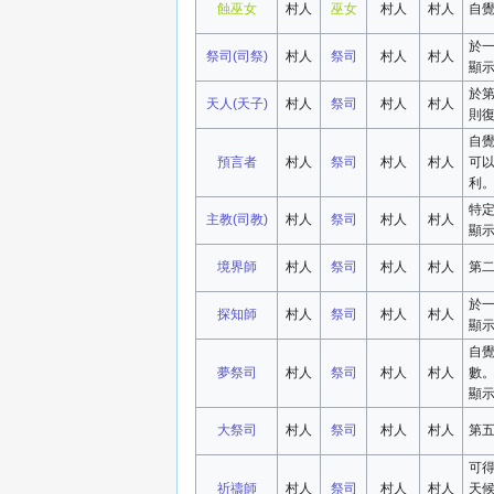
蝕巫女
村人
巫女
村人
村人
自
於
祭司(司祭)
村人
祭司
村人
村人
顯示
於
天人(天子)
村人
祭司
村人
村人
則
自
預言者
村人
祭司
村人
村人
可
利
特
主教(司教)
村人
祭司
村人
村人
顯示
境界師
村人
祭司
村人
村人
第
於
探知師
村人
祭司
村人
村人
顯示
自
夢祭司
村人
祭司
村人
村人
數
顯
大祭司
村人
祭司
村人
村人
第
可
祈禱師
村人
祭司
村人
村人
天