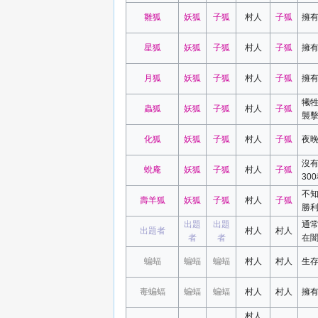
雛狐
妖狐
子狐
村人
子狐
擁有
星狐
妖狐
子狐
村人
子狐
擁有
月狐
妖狐
子狐
村人
子狐
擁有
犧
蟲狐
妖狐
子狐
村人
子狐
襲
化狐
妖狐
子狐
村人
子狐
夜
沒有
蛻庵
妖狐
子狐
村人
子狐
30
不
壽羊狐
妖狐
子狐
村人
子狐
勝
出題
出題
通
出題者
村人
村人
者
者
在
蝙蝠
蝙蝠
蝙蝠
村人
村人
生
毒蝙蝠
蝙蝠
蝙蝠
村人
村人
擁有
村人