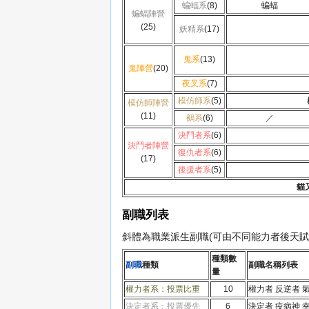
蝙蝠系
(8)
蝙蝠
蝙蝠陣營
(25)
妖精系
(17)
鬼系
(13)
鬼陣營
(20)
夜叉系
(7)
模仿師系
(5)
模仿師陣營
(11)
鵺系
(6)
／
決鬥者系
(6)
決鬥者陣營
復仇者系
(6)
(17)
後援者系
(5)
貓
副職列表
斜體為職業派生副職(可由不同能力者後天賦
種類數
副職
種類
副職名稱列表
量
權力者系：投票比重
10
權力者 反逆者 
決定者系：投票優先
6
決定者 疫病神 幸