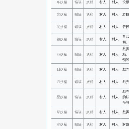
冬妖精
蝙蝠
妖精
村人
村人
投
光妖精
蝙蝠
妖精
村人
村人
若投
闇妖精
蝙蝠
妖精
村人
村人
若投
自己
鏡妖精
蝙蝠
妖精
村人
村人
精
戲弄
花妖精
蝙蝠
妖精
村人
村人
精
預設
日妖精
蝙蝠
妖精
村人
村人
戲
月妖精
蝙蝠
妖精
村人
村人
戲
戲弄
星妖精
蝙蝠
妖精
村人
村人
的
預設
草妖精
蝙蝠
妖精
村人
村人
戲弄
冰妖精
蝙蝠
妖精
村人
村人
對戲