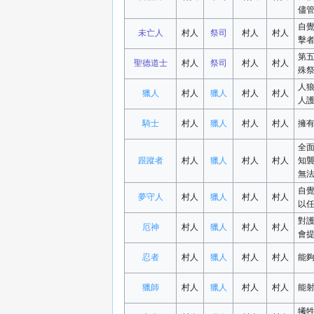
儘
自
未亡人
村人
祭司
村人
村人
擊
第五
聖德道士
村人
祭司
村人
村人
殊
人
獵人
村人
獵人
村人
村人
人護
騎士
村人
獵人
村人
村人
擁有
全
跟蹤者
村人
獵人
村人
村人
知
無法
自
夢守人
村人
獵人
村人
村人
以
對護
厄神
村人
獵人
村人
村人
會
忍者
村人
獵人
村人
村人
能
獵師
村人
獵人
村人
村人
能
犧牲