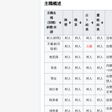
主職概述
主職名
占
靈
稱
陣
職
卜
能
(別稱)
營
系
結
結
斜體:未
果
果
譯
村人(村民)
村人
村人
村人
村人
沒
不審者(可
村人
村人
人狼
村人
自覺
疑者)
無意識
村人
村人
村人
村人
自
內建
長老
村人
村人
村人
村人
+1
自
聖女
村人
村人
村人
村人
戀人
自
執行者
村人
村人
村人
村人
定
執筆者
村人
村人
村人
村人
從第
在第
傾奇者
村人
村人
村人
村人