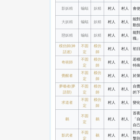
影妖精
蝙蝠
妖精
村人
村人
會
能
大妖精
蝙蝠
妖精
村人
村人
動
能
戀妖精
蝙蝠
妖精
村人
村人
職
模仿師(神
不固
模仿
村人
村人
初日
話迷)
定
師
不固
模仿
若模
奇術師
村人
村人
定
師
特
不固
模仿
覺醒者
村人
村人
於
定
師
夢囈者(夢
不固
模仿
自
村人
村人
語部)
定
師
的
不固
模仿
求道者
村人
村人
變
定
師
首
不固
鵺
鵺
村人
村人
「
定
自己
不固
對共
影武者
鵺
村人
村人
定
擊則