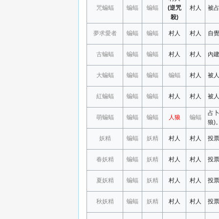
咒蝙蝠
蝙蝠
蝙蝠
(逆咒
村人
被
殺)
夢求愛者
蝙蝠
蝙蝠
村人
村人
自覺
古蝙蝠
蝙蝠
蝙蝠
村人
村人
內建
大蝙蝠
蝙蝠
蝙蝠
蝙蝠
村人
被
紅蝙蝠
蝙蝠
蝙蝠
村人
村人
被
占
萌蝙蝠
蝙蝠
蝙蝠
人狼
蝙蝠
狼)
妖精
蝙蝠
妖精
村人
村人
投
春妖精
蝙蝠
妖精
村人
村人
投
夏妖精
蝙蝠
妖精
村人
村人
投
秋妖精
蝙蝠
妖精
村人
村人
投