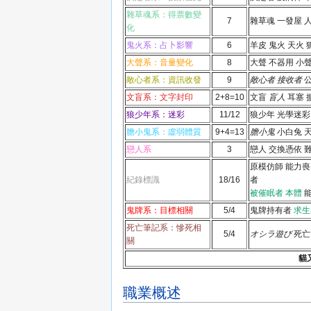
雜草魂系：得票數變
7
雜草魂 一發屋 
化
鬼火系：占卜影響
6
羊皮 鬼火 天火 
大聲系：音量變化
8
大聲 不器用 小聲
敞心者系：資訊收發
9
敞心者 接收者
文盲系：文字封印
2+8=10
文盲
盲人
耳塞 
狼少年系：迷彩
11/12
狼少年 光學迷彩
膽小鬼系：虛弱體質
9+4=13
膽小鬼
小白兔 
戀人系
3
戀人 交換憑依 
原模仿師 能力喪
紀錄標識
18/16
者
被催眠者 本體
能
鬼牌系：目標相關
5/4
鬼牌持有者
求生
死亡筆記系：慘死相
5/4
オシラ遊び
死亡
關
貓
職業概述