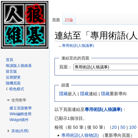
頁面
討論
連結至「專用術語(人
←
專用術語(人狼議事)
跳
跳
連結至此的頁面
首頁
至
至
唯讀版人狼維基
頁面：
導
搜
留言版
覽
尋
近期變更
隨機頁面
篩選
暗色模式
隱藏
嵌入 |
隱藏
連結 |
隱藏
重新導向
使用教學
建立頁面教學
以下頁面連結至
專用術語(人狼議事)
：
Wiki編輯使用
已顯示1個項目。
Widget插件
檢視（前 50 筆 | 後 50 筆）（
20
|
50
|
100
其他(共用)
專用術語(人狼物語)
（重新導向頁面） ‎