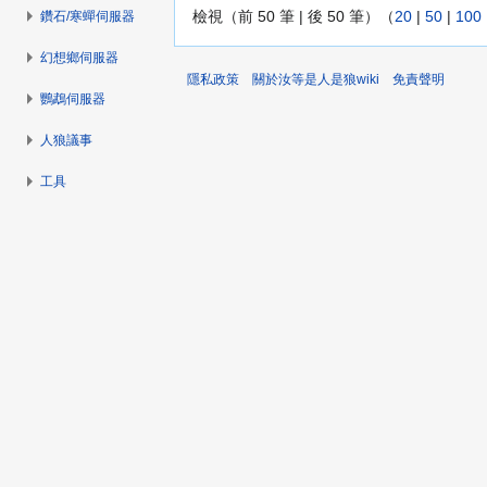
檢視（前 50 筆 | 後 50 筆）（
20
|
50
|
100
鑽石/寒蟬伺服器
幻想鄉伺服器
隱私政策
關於汝等是人是狼wiki
免責聲明
鸚鵡伺服器
人狼議事
工具