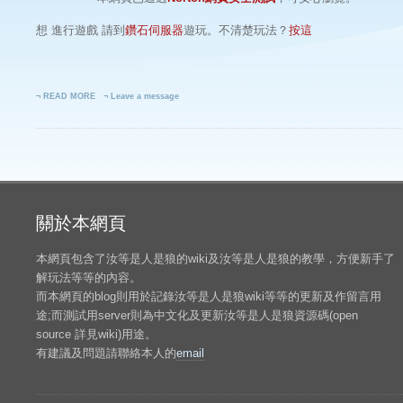
想 進行遊戲 請到
鑽石伺服器
遊玩。不清楚玩法？
按這
¬ READ MORE
¬ Leave a message
關於本網頁
本網頁包含了汝等是人是狼的wiki及汝等是人是狼的教學，方便新手了
解玩法等等的內容。
而本網頁的blog則用於記錄汝等是人是狼wiki等等的更新及作留言用
途;而測試用server則為中文化及更新汝等是人是狼資源碼(open
source 詳見wiki)用途。
有建議及問題請聯絡本人的
email